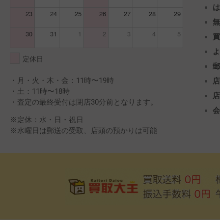
23
24
25
26
27
28
29
無
30
31
1
2
3
4
5
定休日
・月・火・木・金：11時〜19時
・土：11時〜18時
・査定の最終受付は閉店30分前となります。
※定休：水・日・祝日
※水曜日は郵送の受取、店頭の預かりは可能