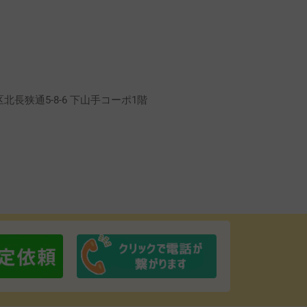
長狭通5-8-6 下山手コーポ1階