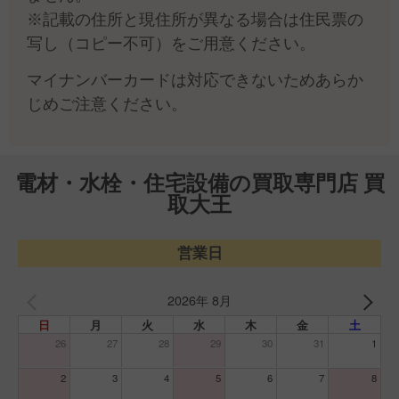
※記載の住所と現住所が異なる場合は住民票の
写し（コピー不可）をご用意ください。
マイナンバーカードは対応できないためあらか
じめご注意ください。
電材・水栓・住宅設備の買取専門店 買
取大王
営業日
2026年 8月
日
月
火
水
木
金
土
26
27
28
29
30
31
1
2
3
4
5
6
7
8