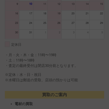
9
10
11
12
13
14
15
16
17
18
19
20
21
22
23
24
25
26
27
28
29
30
31
1
2
3
4
5
定休日
・月・火・木・金：11時〜19時
・土：11時〜18時
・査定の最終受付は閉店30分前となります。
※定休：水・日・祝日
※水曜日は郵送の受取、店頭の預かりは可能
買取のご案内
電材の買取